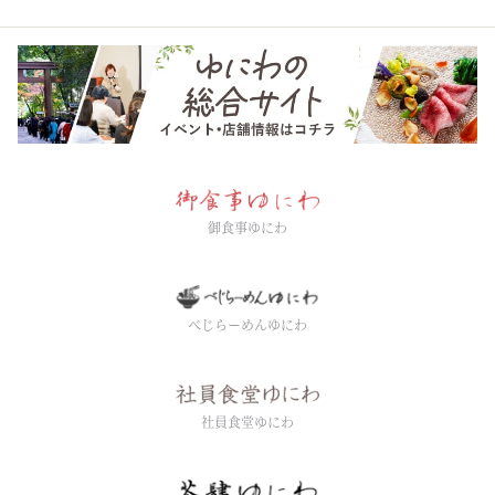
御食事ゆにわ
べじらーめんゆにわ
社員食堂ゆにわ