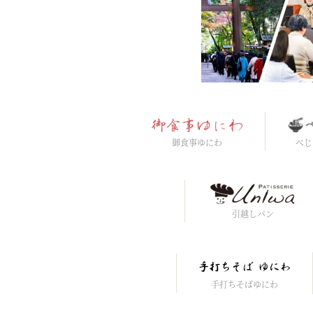
御食事ゆにわ
べじ
引越しパン
手打ちそばゆにわ